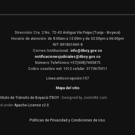
Dirección: Cra. 2 No. 72-43 Antigua Vía Paipa (Tunja - Boyacá)
Horario de atención: de 8:00am a 12:00m y de 02:00pm a 06:00pm
NIT 891801069-8
Correo Institucional :
info@itboy.gov.co
notificacionesjudiciales@itboy.gov.co
Número Telefónico:+57(608)7405875
Cobro coactivo ext: 1012 celular: 3173675911
Linea anticorrupción:157
Mapa del sitio
stituto de Tránsito de Boyacá ITBOY
- Designed by JoomlArt.com.
sed under
Apache License v2.0
.
Políticas de Privacidad y Condiciones de Uso
.