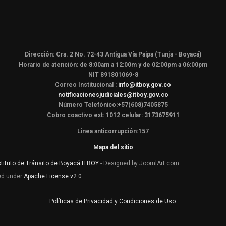
Dirección: Cra. 2 No. 72-43 Antigua Vía Paipa (Tunja - Boyacá)
Horario de atención: de 8:00am a 12:00m y de 02:00pm a 06:00pm
NIT 891801069-8
Correo Institucional :
info@itboy.gov.co
notificacionesjudiciales@itboy.gov.co
Número Telefónico:+57(608)7405875
Cobro coactivo ext: 1012 celular: 3173675911
Linea anticorrupción:157
Mapa del sitio
stituto de Tránsito de Boyacá ITBOY
- Designed by JoomlArt.com.
sed under
Apache License v2.0
.
Políticas de Privacidad y Condiciones de Uso
.