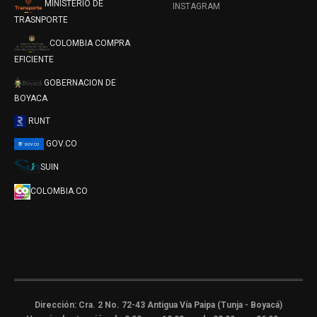
COLOMBIA COMPRA
EFICIENTE
GOBERNACION DE
BOYACA
RUNT
GOV.CO
SUIN
COLOMBIA.CO
Dirección: Cra. 2 No. 72-43 Antigua Vía Paipa (Tunja - Boyacá)
Horario de atención: de 8:00am a 12:00m y de 02:00pm a 06:00pm
NIT 891801069-8
Correo Institucional :
info@itboy.gov.co