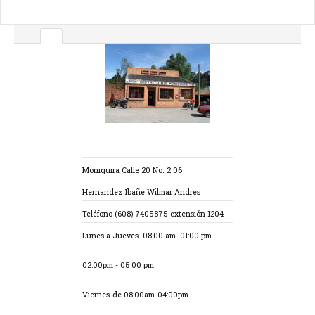
Nobsa Calle 4 Con Cra 10
Ruiz Barrera Nancy Mariela
Teléfono
(608) 7405875
extensión 1203
Lunes a Jueves
08:00am - 01:00 pm
02:00pm-05:00pm
d
Viernes
e 08:00am-04:00pm
Read More