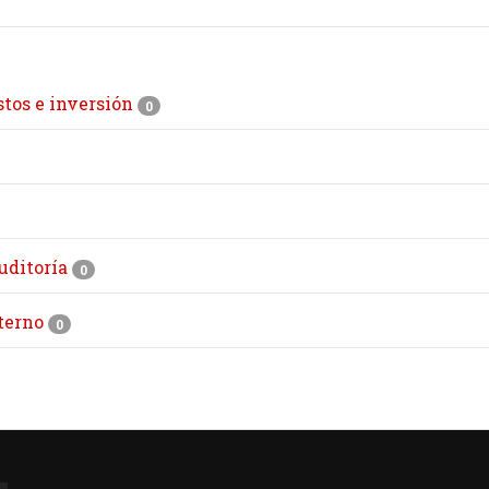
stos e inversión
0
uditoría
0
nterno
0