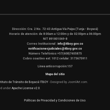
Dirección: Cra. 2 No. 72-43 Antigua Vía Paipa (Tunja - Boyacá)
Horario de atención: de 8:00am a 12:00m y de 02:00pm a 06:00pm
NIT 891801069-8
Correo Institucional :
info@itboy.gov.co
notificacionesjudiciales@itboy.gov.co
Número Telefónico:+57(608)7405875
Cobro coactivo ext: 1012 celular: 3173675911
Linea anticorrupción:157
Mapa del sitio
stituto de Tránsito de Boyacá ITBOY
- Designed by JoomlArt.com.
sed under
Apache License v2.0
.
Políticas de Privacidad y Condiciones de Uso
.