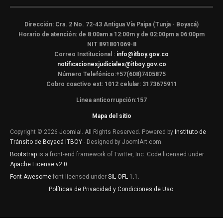
Dirección: Cra. 2 No. 72-43 Antigua Vía Paipa (Tunja - Boyacá)
Horario de atención: de 8:00am a 12:00m y de 02:00pm a 06:00pm
NIT 891801069-8
Correo Institucional :
info@itboy.gov.co
notificacionesjudiciales@itboy.gov.co
Número Telefónico:+57(608)7405875
Cobro coactivo ext: 1012 celular: 3173675911
Linea anticorrupción:157
Mapa del sitio
Copyright © 2026 Joomla!. All Rights Reserved. Powered by
Instituto de
Tránsito de Boyacá ITBOY
- Designed by JoomlArt.com.
Bootstrap
is a front-end framework of Twitter, Inc. Code licensed under
Apache License v2.0
.
Font Awesome
font licensed under
SIL OFL 1.1
.
Políticas de Privacidad y Condiciones de Uso
.