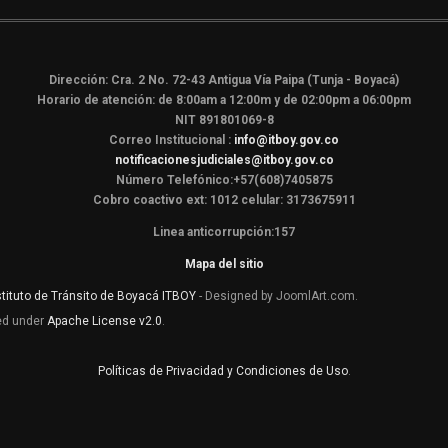
Dirección: Cra. 2 No. 72-43 Antigua Vía Paipa (Tunja - Boyacá)
Horario de atención: de 8:00am a 12:00m y de 02:00pm a 06:00pm
NIT 891801069-8
Correo Institucional :
info@itboy.gov.co
notificacionesjudiciales@itboy.gov.co
Número Telefónico:+57(608)7405875
Cobro coactivo ext: 1012 celular: 3173675911
Linea anticorrupción:157
Mapa del sitio
stituto de Tránsito de Boyacá ITBOY
- Designed by JoomlArt.com.
sed under
Apache License v2.0
.
Políticas de Privacidad y Condiciones de Uso
.