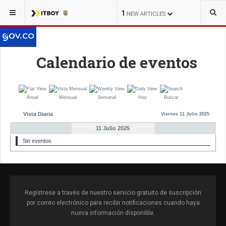
1
NEW ARTICLES
Calendario de eventos
Anual
Mensual
Semanal
Hoy
Buscar
Vista Diaria
Viernes 11 Julio 2025
11 Julio 2025
Sin eventos
Regístrese a través de nuestro servicio gratuito de suscripción
por correo electrónico para recibir notificaciones cuando haya
nueva información disponible.