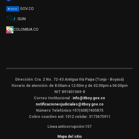
GOV.CO
SUIN
COLOMBIA.CO
Dirección: Cra. 2 No. 72-43 Antigua Vía Paipa (Tunja - Boyacá)
Horario de atención: de 8:00am a 12:00m y de 02:00pm a 06:00pm
NIT 891801069-8
Correo Institucional :
info@itboy.gov.co
notificacionesjudiciales@itboy.gov.co
Número Telefónico:+57(608)7405875
Cobro coactivo ext: 1012 celular: 3173675911
Linea anticorrupción:157
Mapa del sitio